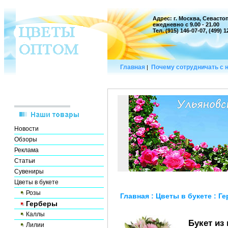
Адрес: г. Москва, Севастоп
ежедневно с 9.00 - 21.00
Тел. (915) 146-07-07, (499) 
Главная
Почему сотрудничать с 
|
Новости
Обзоры
Реклама
Статьи
Сувениры
Цветы в букете
Розы
Главная
:
Цветы в букете
:
Ге
Герберы
Каллы
Букет из
Лилии