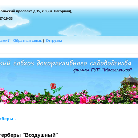
ольский проспект, д.15, к.3, (м. Нагорная),
127-19-33
нами?
Обратная связь
Отгрузка
|
|
рберы
:
 герберы "Воздушный"