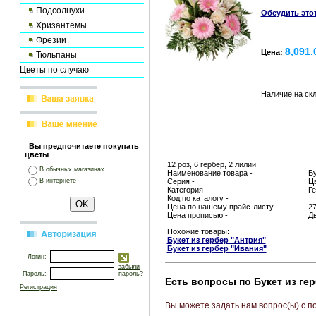
Подсолнухи
Обсудить это
Хризантемы
Фрезии
8,091.
Цена:
Тюльпаны
Цветы по случаю
Наличие на ск
Вы предпочитаете покупать
цветы
12 роз, 6 гербер, 2 лилии
В обычных магазинах
Наименование товара -
Бу
В интернете
Серия -
Цв
Категория -
Г
Код по каталогу -
Цена по нашему прайс-листу -
27
Цена прописью -
Дв
Похожие товары:
Букет из гербер "Антрия"
Букет из гербер "Ивания"
Логин:
забыли
Пароль:
пароль?
Есть вопросы по Букет из г
Регистрация
Вы можете задать нам вопрос(ы) с