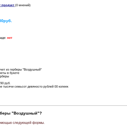
т продукт
(0 мнений)
00руб.
ладе:
нет
кет из герберы "Воздушный"
еты в букете
ерберы
90 руб.
е тысячи семьсот девяносто рублей 00 копеек
ерберы "Воздушный"?
 помощью следующей формы.