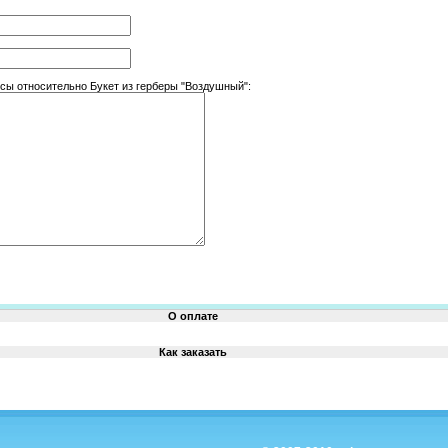
ы относительно Букет из герберы "Воздушный":
О оплате
Как заказать