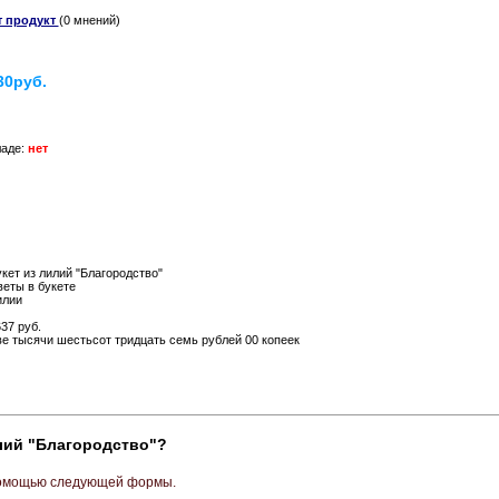
т продукт
(0 мнений)
30руб.
ладе:
нет
кет из лилий "Благородство"
еты в букете
илии
37 руб.
е тысячи шестьсот тридцать семь рублей 00 копеек
лий "Благородство"?
 помощью следующей формы.