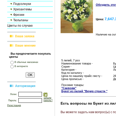
Подсолнухи
Обсудить это
Хризантемы
Фрезии
7,647.
Цена:
Тюльпаны
Цветы по случаю
Наличие на ск
Вы предпочитаете покупать
цветы
5 лилий, 7 роз
В обычных магазинах
Наименование товара -
Бу
В интернете
Серия -
Цв
Категория -
Л
Код по каталогу -
Цена по нашему прайс-листу -
26
Цена прописью -
Дв
Похожие товары:
"Саквояж"
Букет из лилий "Вечер страсти "
Логин:
забыли
Пароль:
пароль?
Есть вопросы по Букет из ли
Регистрация
Вы можете задать нам вопрос(ы) с