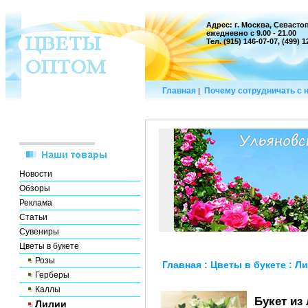
Адрес: г. Москва, Севастоп
ежедневно с 9.00 - 21.00
Тел. (915) 146-07-07, (499) 
Главная
Почему сотрудничать с 
|
Новости
Обзоры
Реклама
Статьи
Сувениры
Цветы в букете
Розы
Главная
:
Цветы в букете
:
Ли
Герберы
Каллы
Букет из
Лилии