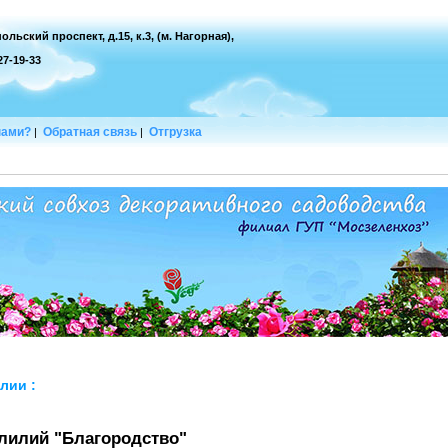
ольский проспект, д.15, к.3, (м. Нагорная),
127-19-33
нами?
Обратная связь
Отгрузка
|
|
лии
:
 лилий "Благородство"