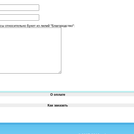
ы относительно Букет из лилий "Благородство":
О оплате
Как заказать