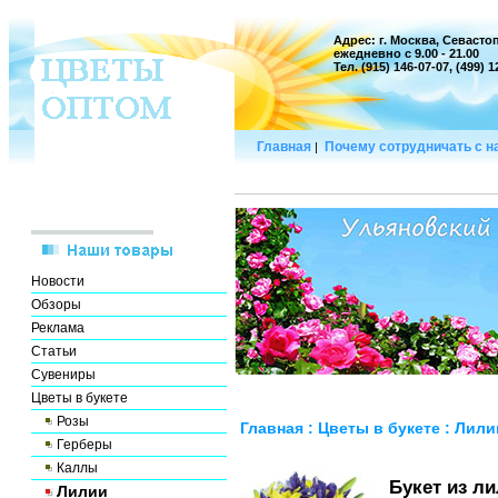
Адрес: г. Москва, Севастоп
ежедневно с 9.00 - 21.00
Тел. (915) 146-07-07, (499) 
Главная
Почему сотрудничать с 
|
Новости
Обзоры
Реклама
Статьи
Сувениры
Цветы в букете
Розы
Главная
:
Цветы в букете
:
Лили
Герберы
Каллы
Букет из л
Лилии