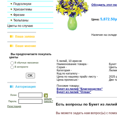
Подсолнухи
Обсудить этот п
Хризантемы
Фрезии
5,872.50
Цена:
Тюльпаны
Цветы по случаю
Наличие на складе
Вы предпочитаете покупать
цветы
5 лилий, 10 ирисов
В обычных магазинах
Наименование товара -
Букет
В интернете
Серия -
Цветы
Категория -
Лилии
Код по каталогу -
Цена по нашему прайс-листу -
2025 
Цена прописью -
Две т
Похожие товары:
Букет из лилий "Благородство"
Букет из лилий "Олеан"
Логин:
забыли
Пароль:
пароль?
Есть вопросы по Букет из лилий
Регистрация
Вы можете задать нам вопрос(ы) с по