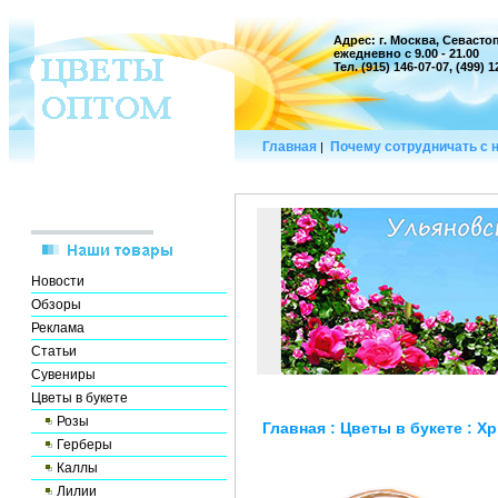
Адрес: г. Москва, Севастоп
ежедневно с 9.00 - 21.00
Тел. (915) 146-07-07, (499) 
Главная
Почему сотрудничать с 
|
Новости
Обзоры
Реклама
Статьи
Сувениры
Цветы в букете
Розы
Главная
:
Цветы в букете
:
Хр
Герберы
Каллы
Лилии