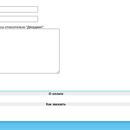
сы относительно "Джорджин":
О оплате
Как заказать