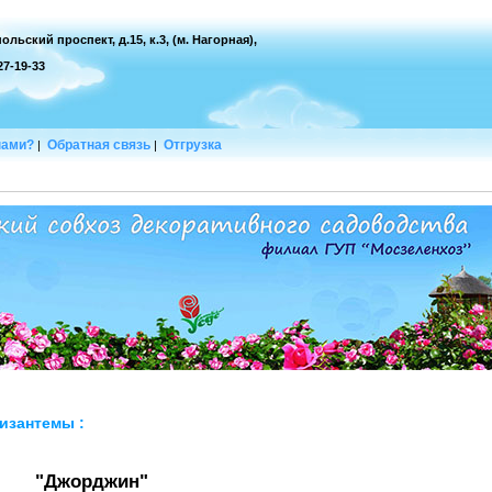
ольский проспект, д.15, к.3, (м. Нагорная),
127-19-33
нами?
Обратная связь
Отгрузка
|
|
изантемы
:
"Джорджин"