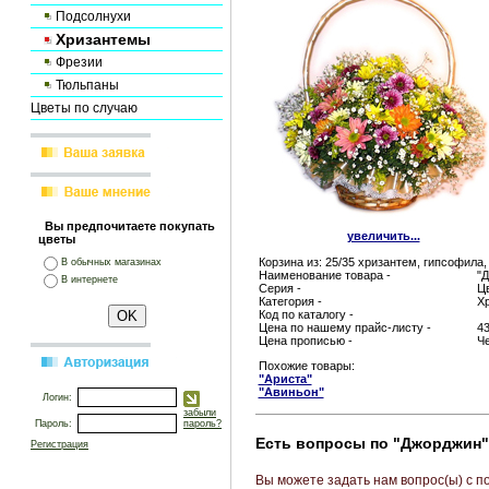
Подсолнухи
Хризантемы
Фрезии
Тюльпаны
Цветы по случаю
Вы предпочитаете покупать
увеличить...
цветы
Корзина из: 25/35 хризантем, гипсофила
В обычных магазинах
Наименование товара -
"
В интернете
Серия -
Цв
Категория -
Х
Код по каталогу -
Цена по нашему прайс-листу -
43
Цена прописью -
Че
Похожие товары:
"Ариста"
"Авиньон"
Логин:
забыли
Пароль:
пароль?
Есть вопросы по "Джорджин
Регистрация
Вы можете задать нам вопрос(ы) с