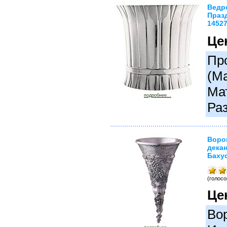
Ведр
Празд
1452
Це
Про
(М
Ма
подробнее...
Раз
Воро
дека
Бахус
(голосо
Це
Вор