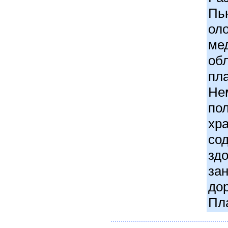
Пь
ол
ме
об
пл
Не
по
хра
со
зд
зан
до
Пл