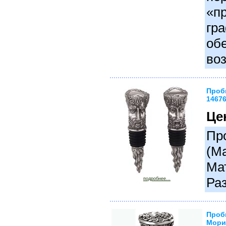
«п
гр
об
воз
Пробк
1467
Це
Про
(М
Ма
Раз
подробнее...
Проб
Мори