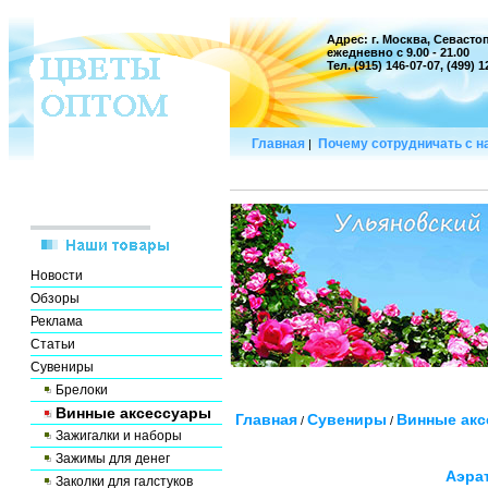
Адрес: г. Москва, Севастоп
ежедневно с 9.00 - 21.00
Тел. (915) 146-07-07, (499) 
Главная
Почему сотрудничать с 
|
Новости
Обзоры
Реклама
Статьи
Сувениры
Брелоки
Винные аксессуары
Главная
Сувениры
Винные ак
/
/
Зажигалки и наборы
Зажимы для денег
Аэра
Заколки для галстуков