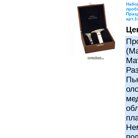
Набо
проб
Праз
арт.1
Це
Про
(М
Ма
подробнее...
Ра
Пь
ол
ме
об
пл
Не
по