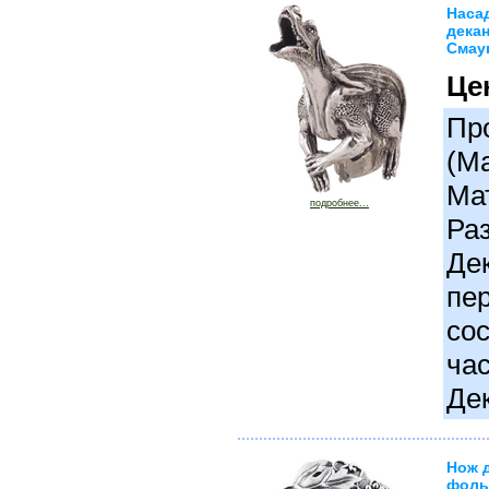
Наса
дека
Смауг
Це
Про
(М
Ма
подробнее...
Раз
Де
пер
сос
час
Де
Нож 
фоль