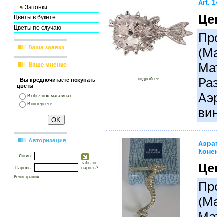
Art. 
Запонки
Це
Цветы в букете
Цветы по случаю
Про
(М
Ма
Раз
подробнее...
Вы предпочитаете покупать
цветы
Аэр
В обычных магазинах
В интернете
вин
Аэра
Конек
Логин:
забыли
Це
Пароль:
пароль?
Регистрация
Про
(М
Ма