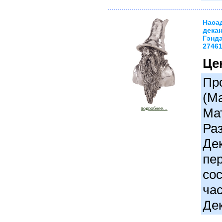
Наса
дека
Гэнда
2746
Це
Про
(М
Ма
подробнее...
Раз
Де
пер
сос
час
Де