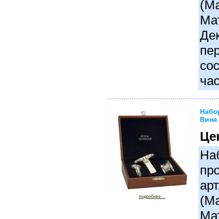
(М
Ма
Де
пер
сос
час
Набо
Вина 
Це
На
пр
арт
(М
подробнее...
Ма