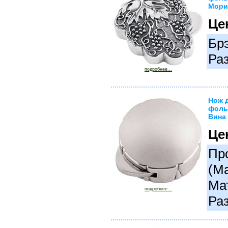
Мори
Це
Бр
Ра
подробнее...
Нож 
фоль
Вина 
Це
Про
(М
Ма
подробнее...
Раз