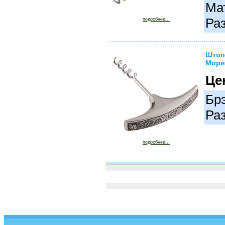
Ма
Раз
подробнее...
Штоп
Мори
Це
Бр
Ра
подробнее...