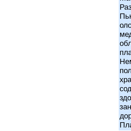
Ра
Пь
ол
ме
об
пл
Не
по
хра
со
зд
зан
до
Пл