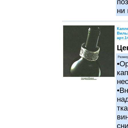
поз
ни 
Капл
Виль
арт.1
Це
Разме
•О
ка
подробнее...
не
•В
на
тк
вин
сни