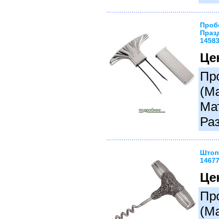
Проб
Празд
1458
Це
Про
(М
Ма
подробнее...
Раз
Штопо
1467
Це
Про
(М