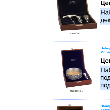
Це
На
де
подробнее...
Набо
Мори
Це
На
по
под
подробнее...
Набо
воро