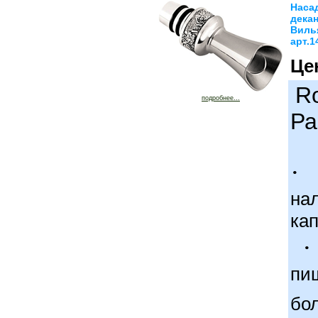
Наса
дека
Виль
арт.1
Це
Ro
подробнее...
Ра
·
на
ка
·
пи
бо