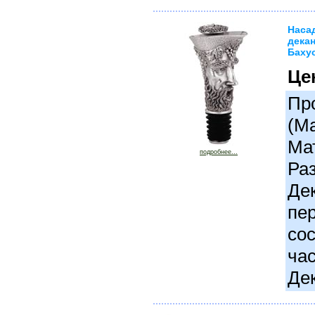
Наса
дека
Бахус
Це
Про
(М
Ма
подробнее...
Раз
Де
пер
сос
час
Де