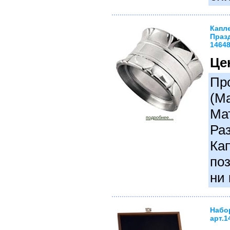
Капл
Празд
1464
Це
Про
(М
Ма
подробнее...
Раз
Ка
поз
ни 
Набо
арт.1