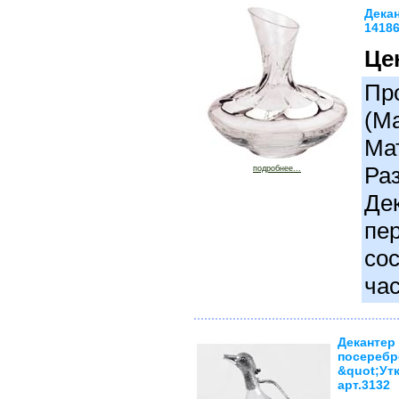
Декан
1418
Це
Про
(М
Ма
Раз
подробнее...
Де
пер
сос
час
Декантер
посереб
&quot;Ут
арт.3132