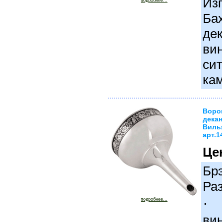
Изг
подробнее...
Ба
де
вин
си
кам
Воро
дека
Виль
арт.1
Це
Бр
Ра
·
подробнее...
вин