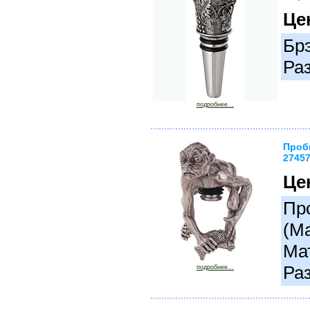
Це
Бр
Ра
подробнее...
Пробк
2745
Це
Про
(М
Ма
Раз
подробнее...