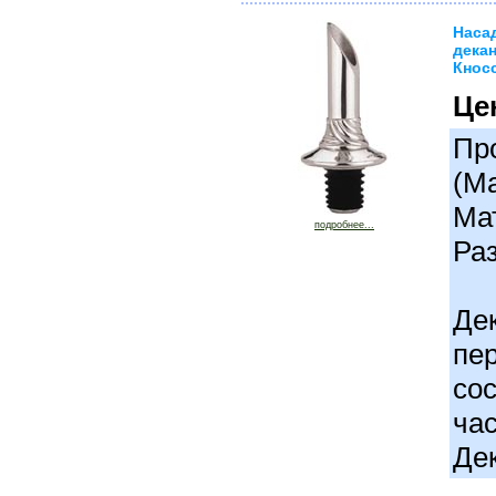
Наса
дека
Кносс
Це
Про
(М
Ма
подробнее...
Раз
Де
пер
сос
час
Де