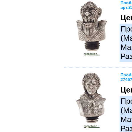
Проб
арт.2
Це
Про
(М
Ма
Ра
подробнее...
Пробк
2745
Це
Про
(М
Ма
Ра
подробнее...