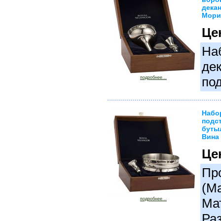
дека
Мори
Це
На
де
под
подробнее...
Набо
подс
буты
Вина 
Це
Про
(М
Ма
подробнее...
Ра