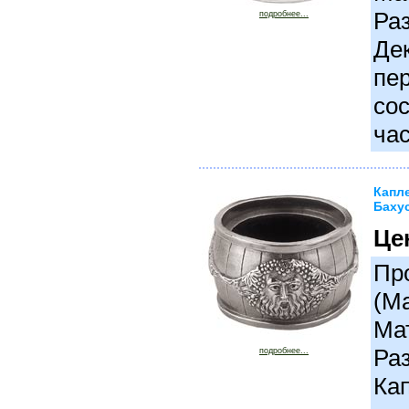
Раз
подробнее...
Де
пер
сос
час
Капл
Бахус
Це
Про
(М
Ма
Раз
подробнее...
Ка