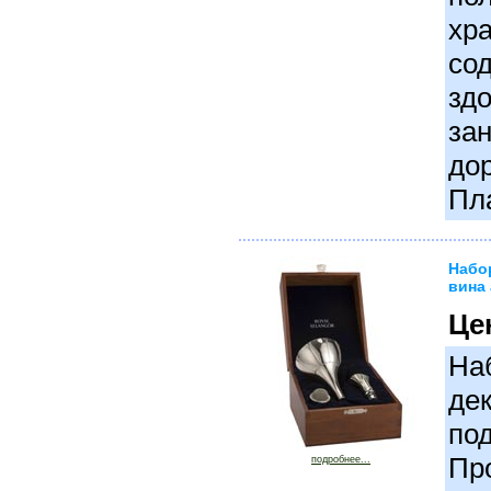
хра
со
зд
зан
до
Пл
Набо
вина 
Це
На
де
под
Про
подробнее...