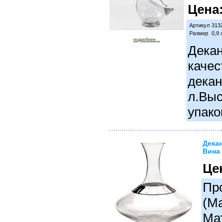
Цена
Артикул
313
Размер
0,9 
подробнее...
Декан
качес
декан
л.Выс
упако
Дека
Вина 
Це
Про
(М
Ма