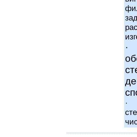
фи
за
ра
изг
·
об
ст
де
сп
·
ст
чи