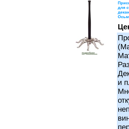
Прис
для 
дека
Осьми
Це
Про
(М
Ма
подробнее...
Раз
Де
и 
Мн
от
неп
вин
пе