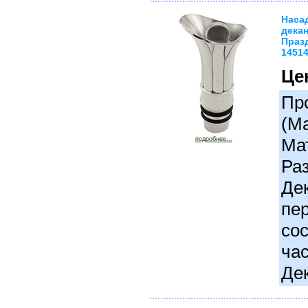
Наса
дека
Празд
1451
Це
Про
(М
Ма
подробнее...
Раз
Де
пер
сос
час
Де