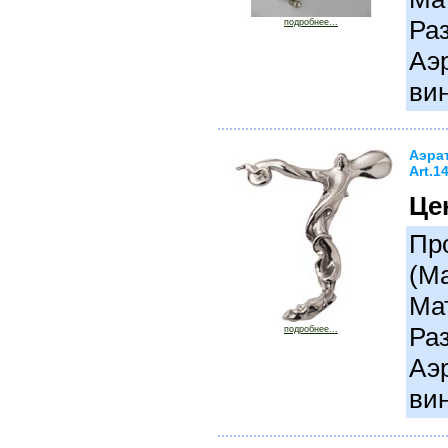
Раз
подробнее...
Аэр
вин
Аэра
Art.1
Це
Про
(М
Ма
Раз
подробнее...
Аэр
вин