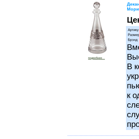
Дека
Мори
Це
Артику
Разме
Брэнд
Вм
Вы
подробнее...
В к
ук
пь
к 
сл
слу
пр